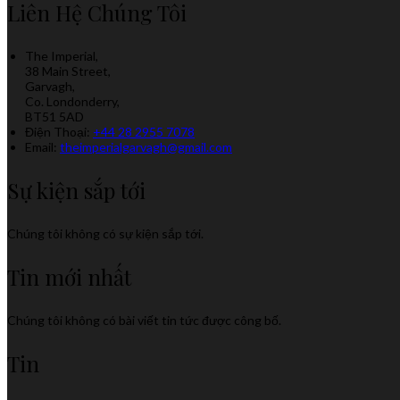
Liên Hệ Chúng Tôi
The Imperial,
38 Main Street,
Garvagh,
Co. Londonderry,
BT51 5AD
Điện Thoại
:
+44 28 2955 7078
Email:
theimperialgarvagh@gmail.com
Sự kiện sắp tới
Chúng tôi không có sự kiện sắp tới.
Tin mới nhất
Chúng tôi không có bài viết tin tức được công bố.
Tin