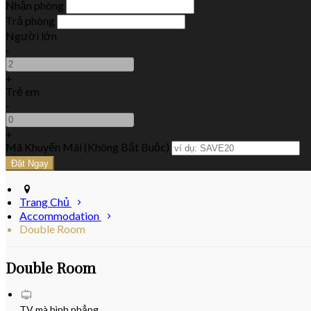
Nhận phòng
Trả phòng
Người lớn
-
+
Trẻ em
-
+
Mã Khuyến Mãi
(
Không Bắt Buộc
)
Trang Chủ
Accommodation
Double Room
Double Room
TV mà hình phẳng