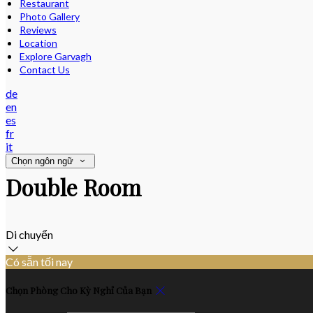
Restaurant
Photo Gallery
Reviews
Location
Explore Garvagh
Contact Us
de
en
es
fr
it
Chọn ngôn ngữ
Double Room
Di chuyển
Có sẵn tối nay
Chọn Phòng Cho Kỳ Nghỉ Của Bạn