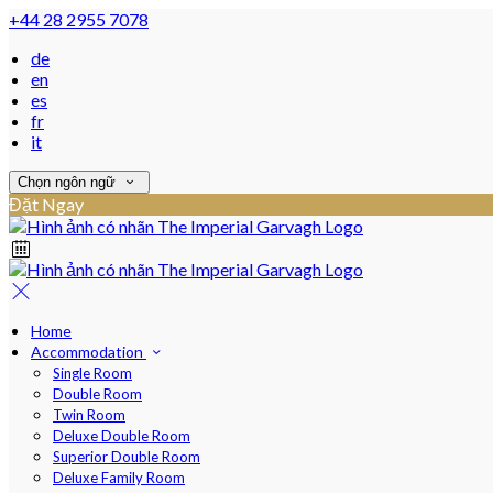
+44 28 2955 7078
de
en
es
fr
it
Chọn ngôn ngữ
Đặt Ngay
Home
Accommodation
Single Room
Double Room
Twin Room
Deluxe Double Room
Superior Double Room
Deluxe Family Room